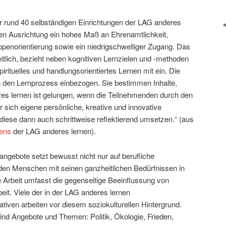
rund 40 selbständigen Einrichtungen der LAG anderes
hen Ausrichtung ein hohes Maß an Ehrenamtlichkeit,
ppenorientierung sowie ein niedrigschwelliger Zugang. Das
itlich, bezieht neben kognitiven Lernzielen und -methoden
irituelles und handlungsorientiertes Lernen mit ein. Die
 den Lernprozess einbezogen. Sie bestimmen Inhalte,
res lernen ist gelungen, wenn die Teilnehmenden durch den
 sich eigene persönliche, kreative und innovative
iese dann auch schrittweise reflektierend umsetzen.“ (aus
ens
der LAG anderes lernen).
ngebote setzt bewusst nicht nur auf berufliche
 den Menschen mit seinen ganzheitlichen Bedürfnissen in
le Arbeit umfasst die gegenseitige Beeinflussung von
beit. Viele der in der LAG anderes lernen
iven arbeiten vor diesem soziokulturellen Hintergrund.
ind Angebote und Themen: Politik, Ökologie, Frieden,