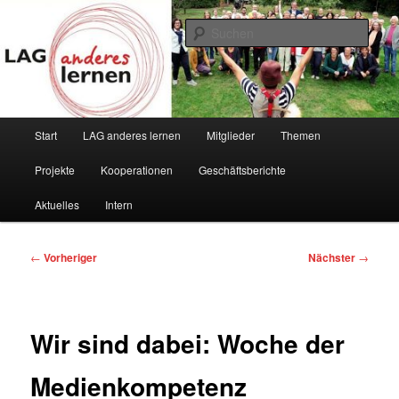
Zum
Vielfalt ist unsere Stärke
primären
Such
Inhalt
springen
LAG anderes lernen
Hauptmenü
Start
LAG anderes lernen
Mitglieder
Themen
Projekte
Kooperationen
Geschäftsberichte
Aktuelles
Intern
Beitragsnavigation
←
Vorheriger
Nächster
→
Wir sind dabei: Woche der
Medienkompetenz