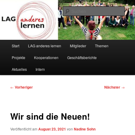
Zum
Vielfalt ist unsere Stärke
primären
Such
Inhalt
springen
LAG anderes lernen
Hauptmenü
Start
LAG anderes lernen
Mitglieder
Themen
Projekte
Kooperationen
Geschäftsberichte
Aktuelles
Intern
Beitragsnavigation
←
Vorheriger
Nächster
→
Wir sind die Neuen!
Veröffentlicht am
August 23, 2021
von
Nadine Sohn