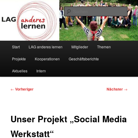
Zum
Vielfalt ist unsere Stärke
primären
Such
Inhalt
springen
LAG anderes lernen
Hauptmenü
Start
LAG anderes lernen
Mitglieder
Themen
Projekte
Kooperationen
Geschäftsberichte
Aktuelles
Intern
Beitragsnavigation
←
Vorheriger
Nächster
→
Unser Projekt „Social Media
Werkstatt“